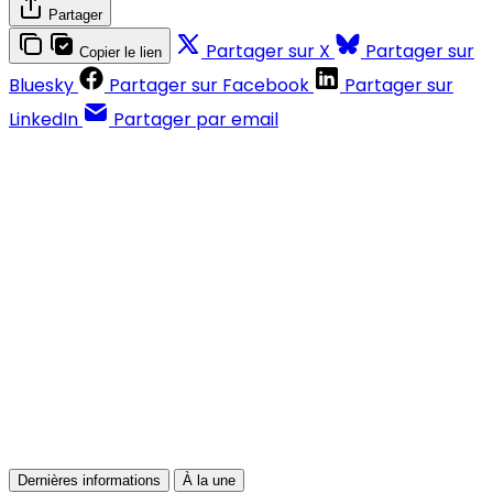
Partager
Partager sur X
Partager sur
Copier le lien
Bluesky
Partager sur Facebook
Partager sur
LinkedIn
Partager par email
Contenus réservés aux abonnés
S'abonner
Déjà abonné ?
Se connecter
Dernières informations
À la une