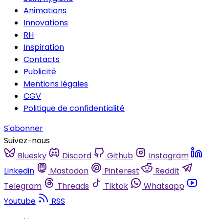
Animations
Innovations
RH
Inspiration
Contacts
Publicité
Mentions légales
CGV
Politique de confidentialité
S'abonner
Suivez-nous
Bluesky
Discord
Github
Instagram
Linkedin
Mastodon
Pinterest
Reddit
Telegram
Threads
Tiktok
Whatsapp
Youtube
RSS