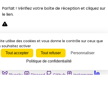
Parfait ! Vérifiez votre boîte de réception et cliquez sur
le lien.
Désolé, une erreur s'est produite. Veuillez réessayer.
ite utilise des cookies et vous donne le contrôle sur ceux que
 souhaitez activer
Fermer
Tout accepter
Tout refuser
Personnaliser
Politique de confidentialité
Bluesky
Discord
Github
Instagram
Linkedin
Mastodon
Pinterest
Reddit
Telegram
Threads
Tiktok
Whatsapp
Youtube
RSS
Actualités