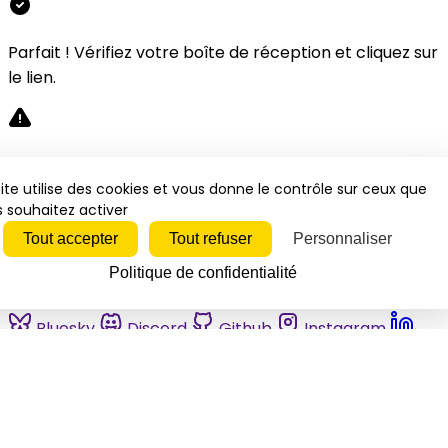
Parfait ! Vérifiez votre boîte de réception et cliquez sur
le lien.
Désolé, une erreur s'est produite. Veuillez réessayer.
ite utilise des cookies et vous donne le contrôle sur ceux que
 souhaitez activer
Fermer
Tout accepter
Tout refuser
Personnaliser
Politique de confidentialité
Bluesky
Discord
Github
Instagram
Linkedin
Mastodon
Pinterest
Reddit
Telegram
Threads
Tiktok
Whatsapp
Youtube
RSS