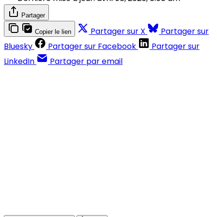
Partager
Partager sur X
Partager sur
Copier le lien
Bluesky
Partager sur Facebook
Partager sur
LinkedIn
Partager par email
Contenus réservés aux abonnés
S'abonner
Déjà abonné ?
Se connecter