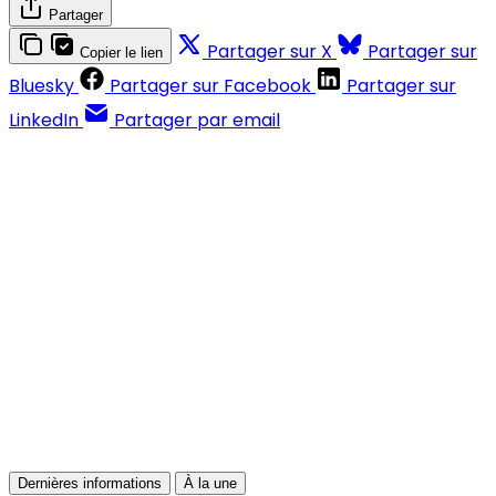
Partager
Partager sur X
Partager sur
Copier le lien
Bluesky
Partager sur Facebook
Partager sur
LinkedIn
Partager par email
Contenus réservés aux abonnés
S'abonner
Déjà abonné ?
Se connecter
Dernières informations
À la une