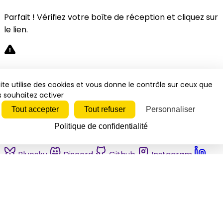
Parfait ! Vérifiez votre boîte de réception et cliquez sur
le lien.
Désolé, une erreur s'est produite. Veuillez réessayer.
ite utilise des cookies et vous donne le contrôle sur ceux que
 souhaitez activer
Fermer
Tout accepter
Tout refuser
Personnaliser
Politique de confidentialité
Bluesky
Discord
Github
Instagram
Linkedin
Mastodon
Pinterest
Reddit
Telegram
Threads
Tiktok
Whatsapp
Youtube
RSS
Actualités