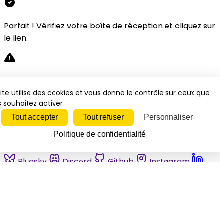
Parfait ! Vérifiez votre boîte de réception et cliquez sur
le lien.
Désolé, une erreur s'est produite. Veuillez réessayer.
ite utilise des cookies et vous donne le contrôle sur ceux que
 souhaitez activer
Fermer
Tout accepter
Tout refuser
Personnaliser
Politique de confidentialité
Bluesky
Discord
Github
Instagram
Linkedin
Mastodon
Pinterest
Reddit
Telegram
Threads
Tiktok
Whatsapp
Youtube
RSS