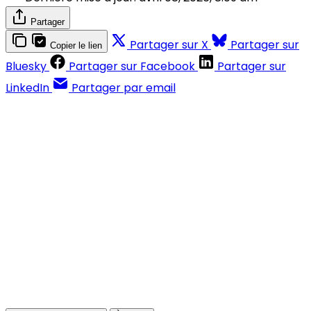
Partager
Partager sur X
Partager sur
Copier le lien
Bluesky
Partager sur Facebook
Partager sur
LinkedIn
Partager par email
Contenus réservés aux abonnés
S'abonner
Déjà abonné ?
Se connecter