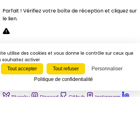
Parfait ! Vérifiez votre boîte de réception et cliquez sur
le lien.
Désolé, une erreur s'est produite. Veuillez réessayer.
ite utilise des cookies et vous donne le contrôle sur ceux que
 souhaitez activer
Fermer
Tout accepter
Tout refuser
Personnaliser
Politique de confidentialité
Bluesky
Discord
Github
Instagram
Linkedin
Mastodon
Pinterest
Reddit
Telegram
Threads
Tiktok
Whatsapp
Youtube
RSS
Actualités