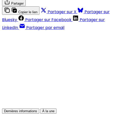
Partager
Partager sur X
Partager sur
Copier le lien
Bluesky
Partager sur Facebook
Partager sur
LinkedIn
Partager par email
Contenus réservés aux abonnés
S'abonner
Déjà abonné ?
Se connecter
Dernières informations
À la une