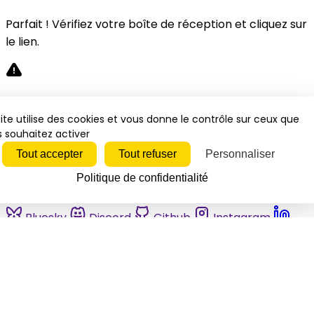
Parfait ! Vérifiez votre boîte de réception et cliquez sur
le lien.
Désolé, une erreur s'est produite. Veuillez réessayer.
ite utilise des cookies et vous donne le contrôle sur ceux que
 souhaitez activer
Fermer
Tout accepter
Tout refuser
Personnaliser
Politique de confidentialité
Bluesky
Discord
Github
Instagram
Linkedin
Mastodon
Pinterest
Reddit
Telegram
Threads
Tiktok
Whatsapp
Youtube
RSS
Actualités