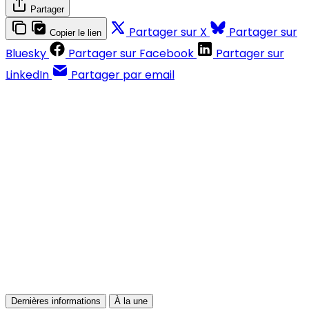
Partager
Partager sur X
Partager sur
Copier le lien
Bluesky
Partager sur Facebook
Partager sur
LinkedIn
Partager par email
Contenus réservés aux abonnés
S'abonner
Déjà abonné ?
Se connecter
Dernières informations
À la une