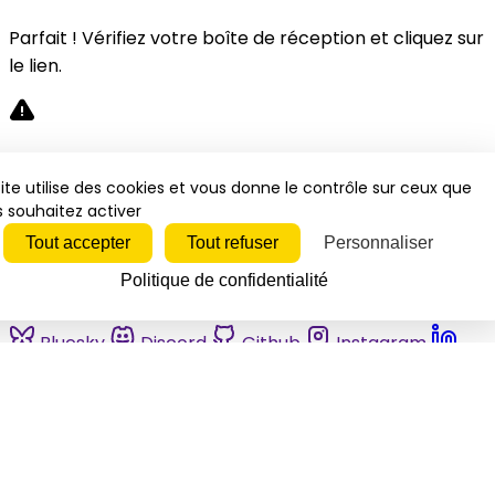
Parfait ! Vérifiez votre boîte de réception et cliquez sur
le lien.
Désolé, une erreur s'est produite. Veuillez réessayer.
ite utilise des cookies et vous donne le contrôle sur ceux que
 souhaitez activer
Fermer
Tout accepter
Tout refuser
Personnaliser
Politique de confidentialité
Bluesky
Discord
Github
Instagram
Linkedin
Mastodon
Pinterest
Reddit
Telegram
Threads
Tiktok
Whatsapp
Youtube
RSS
Actualités