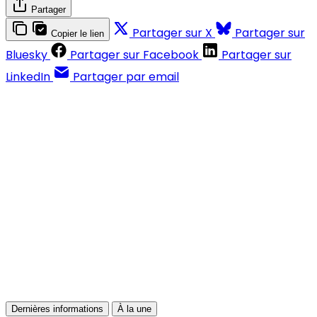
Partager
Partager sur X
Partager sur
Copier le lien
Bluesky
Partager sur Facebook
Partager sur
LinkedIn
Partager par email
Contenus réservés aux abonnés
S'abonner
Déjà abonné ?
Se connecter
Dernières informations
À la une