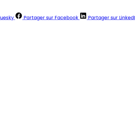
luesky
Partager sur Facebook
Partager sur Linked
Contenus réservés aux abonnés
S'abonner
Déjà abonné ?
Se connecter