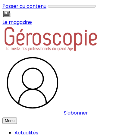
Panneau de gestion des cookies
Passer au contenu
Le magazine
S'abonner
Menu
Actualités