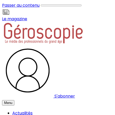
Panneau de gestion des cookies
Passer au contenu
Le magazine
S'abonner
Menu
Actualités