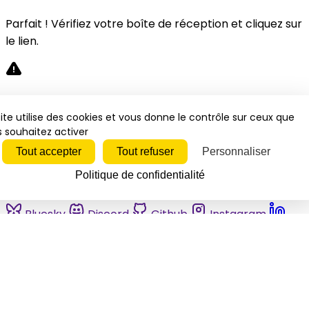
Parfait ! Vérifiez votre boîte de réception et cliquez sur
le lien.
Désolé, une erreur s'est produite. Veuillez réessayer.
ite utilise des cookies et vous donne le contrôle sur ceux que
 souhaitez activer
Fermer
Tout accepter
Tout refuser
Personnaliser
Politique de confidentialité
Bluesky
Discord
Github
Instagram
Linkedin
Mastodon
Pinterest
Reddit
Telegram
Threads
Tiktok
Whatsapp
Youtube
RSS
Actualités