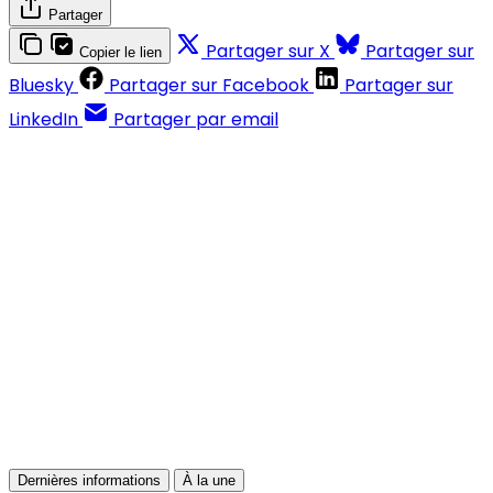
Partager
Partager sur X
Partager sur
Copier le lien
Bluesky
Partager sur Facebook
Partager sur
LinkedIn
Partager par email
Contenus réservés aux abonnés
S'abonner
Déjà abonné ?
Se connecter
Dernières informations
À la une