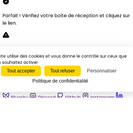
Parfait ! Vérifiez votre boîte de réception et cliquez sur
le lien.
Désolé, une erreur s'est produite. Veuillez réessayer.
ite utilise des cookies et vous donne le contrôle sur ceux que
 souhaitez activer
Fermer
Tout accepter
Tout refuser
Personnaliser
Politique de confidentialité
Bluesky
Discord
Github
Instagram
Linkedin
Mastodon
Pinterest
Reddit
Telegram
Threads
Tiktok
Whatsapp
Youtube
RSS