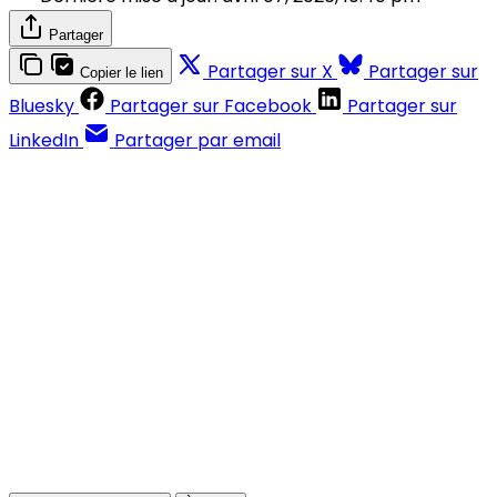
Partager
Partager sur X
Partager sur
Copier le lien
Bluesky
Partager sur Facebook
Partager sur
LinkedIn
Partager par email
Contenus réservés aux abonnés
S'abonner
Déjà abonné ?
Se connecter