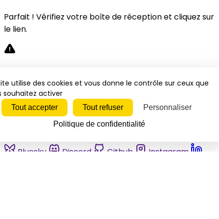
Parfait ! Vérifiez votre boîte de réception et cliquez sur
le lien.
Désolé, une erreur s'est produite. Veuillez réessayer.
ite utilise des cookies et vous donne le contrôle sur ceux que
 souhaitez activer
Fermer
Tout accepter
Tout refuser
Personnaliser
Politique de confidentialité
Bluesky
Discord
Github
Instagram
Linkedin
Mastodon
Pinterest
Reddit
Telegram
Threads
Tiktok
Whatsapp
Youtube
RSS
Actualités