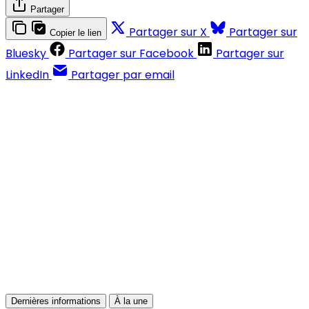
Partager
Partager sur X
Partager sur
Copier le lien
Bluesky
Partager sur Facebook
Partager sur
LinkedIn
Partager par email
Contenus réservés aux abonnés
S'abonner
Déjà abonné ?
Se connecter
Dernières informations
À la une