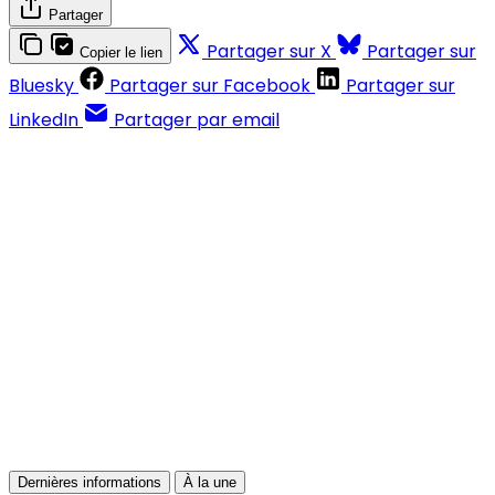
Partager
Partager sur X
Partager sur
Copier le lien
Bluesky
Partager sur Facebook
Partager sur
LinkedIn
Partager par email
Contenus réservés aux abonnés
S'abonner
Déjà abonné ?
Se connecter
Dernières informations
À la une