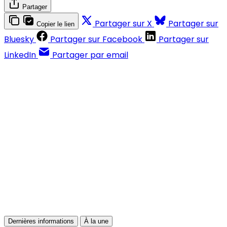
Partager
Partager sur X
Partager sur
Copier le lien
Bluesky
Partager sur Facebook
Partager sur
LinkedIn
Partager par email
Contenus réservés aux abonnés
S'abonner
Déjà abonné ?
Se connecter
Dernières informations
À la une