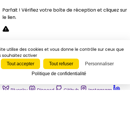
Parfait ! Vérifiez votre boîte de réception et cliquez sur
le lien.
Désolé, une erreur s'est produite. Veuillez réessayer.
ite utilise des cookies et vous donne le contrôle sur ceux que
 souhaitez activer
Fermer
Tout accepter
Tout refuser
Personnaliser
Politique de confidentialité
Bluesky
Discord
Github
Instagram
Linkedin
Mastodon
Pinterest
Reddit
Telegram
Threads
Tiktok
Whatsapp
Youtube
RSS
Actualités