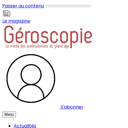
Panneau de gestion des cookies
Passer au contenu
Le magazine
S'abonner
Menu
Actualités