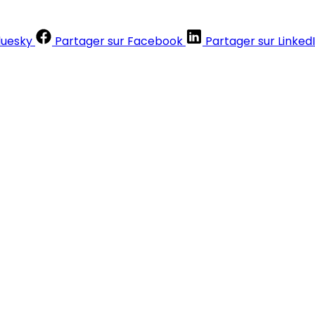
luesky
Partager sur Facebook
Partager sur Linked
Contenus réservés aux abonnés
S'abonner
Déjà abonné ?
Se connecter