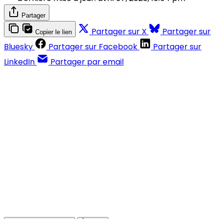
Partager
Partager sur X
Partager sur
Copier le lien
Bluesky
Partager sur Facebook
Partager sur
LinkedIn
Partager par email
Contenus réservés aux abonnés
S'abonner
Déjà abonné ?
Se connecter