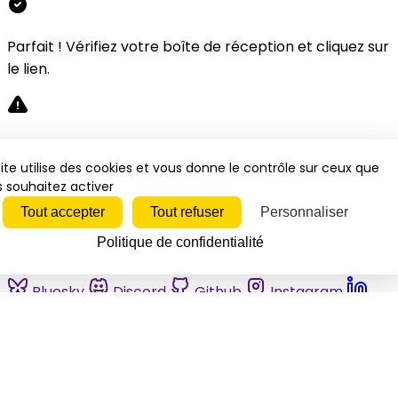
Parfait ! Vérifiez votre boîte de réception et cliquez sur
le lien.
Désolé, une erreur s'est produite. Veuillez réessayer.
ite utilise des cookies et vous donne le contrôle sur ceux que
 souhaitez activer
Fermer
Tout accepter
Tout refuser
Personnaliser
Politique de confidentialité
Bluesky
Discord
Github
Instagram
Linkedin
Mastodon
Pinterest
Reddit
Telegram
Threads
Tiktok
Whatsapp
Youtube
RSS