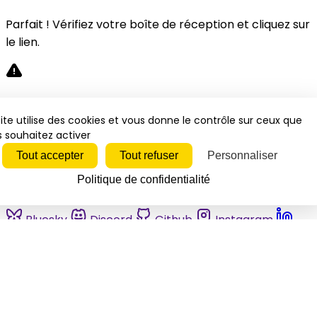
Parfait ! Vérifiez votre boîte de réception et cliquez sur
le lien.
Désolé, une erreur s'est produite. Veuillez réessayer.
ite utilise des cookies et vous donne le contrôle sur ceux que
 souhaitez activer
Fermer
Tout accepter
Tout refuser
Personnaliser
Politique de confidentialité
Bluesky
Discord
Github
Instagram
Linkedin
Mastodon
Pinterest
Reddit
Telegram
Threads
Tiktok
Whatsapp
Youtube
RSS
Actualités