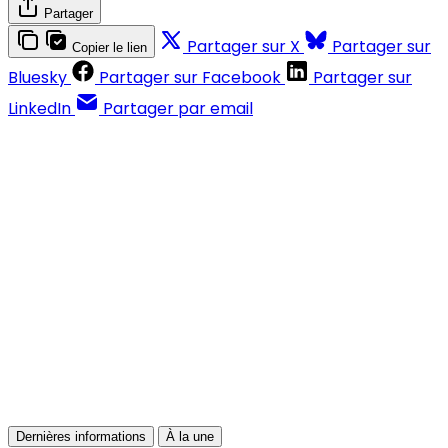
Partager
Partager sur X
Partager sur
Copier le lien
Bluesky
Partager sur Facebook
Partager sur
LinkedIn
Partager par email
Contenus réservés aux abonnés
S'abonner
Déjà abonné ?
Se connecter
Dernières informations
À la une