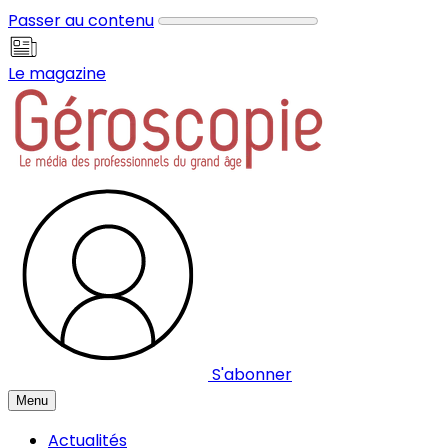
Panneau de gestion des cookies
Passer au contenu
Le magazine
S'abonner
Menu
Actualités