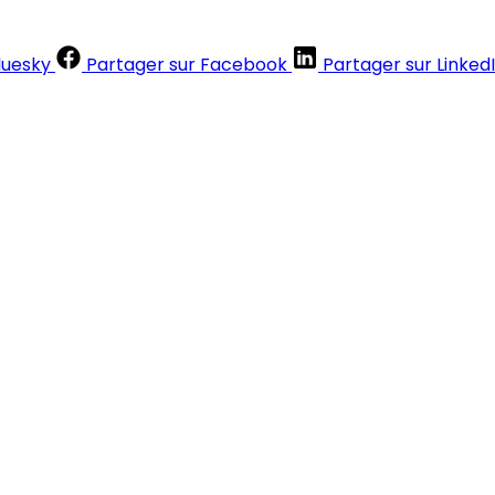
luesky
Partager sur Facebook
Partager sur Linked
Contenus réservés aux abonnés
S'abonner
Déjà abonné ?
Se connecter