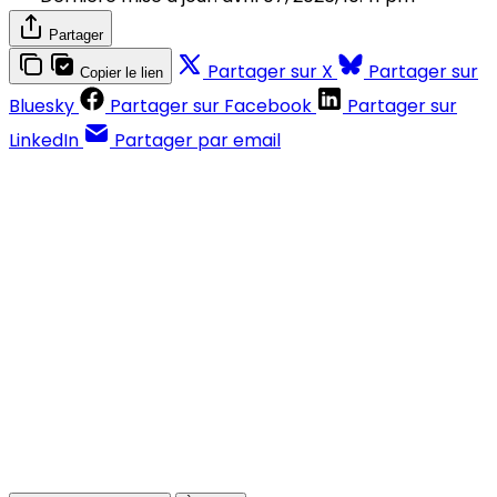
Partager
Partager sur X
Partager sur
Copier le lien
Bluesky
Partager sur Facebook
Partager sur
LinkedIn
Partager par email
Contenus réservés aux abonnés
S'abonner
Déjà abonné ?
Se connecter