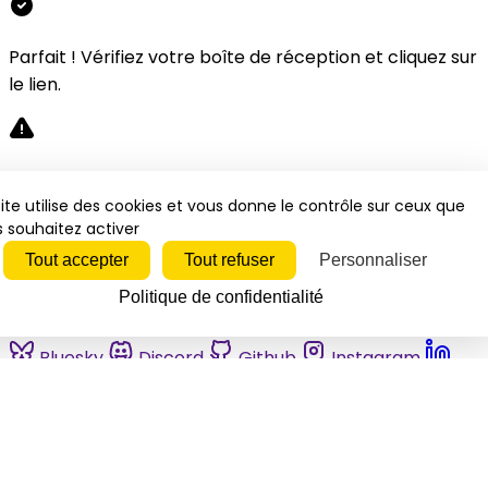
Parfait ! Vérifiez votre boîte de réception et cliquez sur
le lien.
Désolé, une erreur s'est produite. Veuillez réessayer.
ite utilise des cookies et vous donne le contrôle sur ceux que
 souhaitez activer
Fermer
Tout accepter
Tout refuser
Personnaliser
Politique de confidentialité
Bluesky
Discord
Github
Instagram
Linkedin
Mastodon
Pinterest
Reddit
Telegram
Threads
Tiktok
Whatsapp
Youtube
RSS