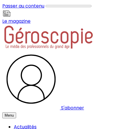
Panneau de gestion des cookies
Passer au contenu
Le magazine
S'abonner
Menu
Actualités