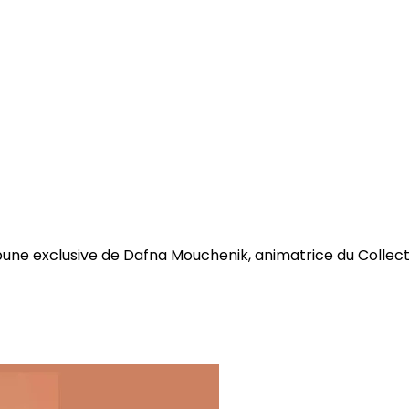
S'abonner
Déjà abonné ?
Se connecter
bune exclusive de Dafna Mouchenik, animatrice du Collectif