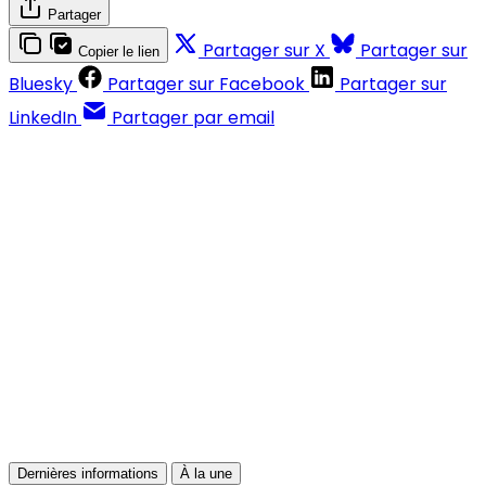
Partager
Partager sur X
Partager sur
Copier le lien
Bluesky
Partager sur Facebook
Partager sur
LinkedIn
Partager par email
Contenus réservés aux abonnés
S'abonner
Déjà abonné ?
Se connecter
Dernières informations
À la une