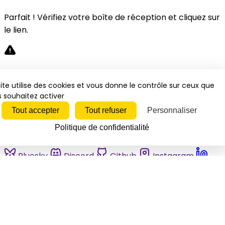
Parfait ! Vérifiez votre boîte de réception et cliquez sur
le lien.
Désolé, une erreur s'est produite. Veuillez réessayer.
ite utilise des cookies et vous donne le contrôle sur ceux que
 souhaitez activer
Fermer
Tout accepter
Tout refuser
Personnaliser
Politique de confidentialité
Bluesky
Discord
Github
Instagram
Linkedin
Mastodon
Pinterest
Reddit
Telegram
Threads
Tiktok
Whatsapp
Youtube
RSS
Actualités