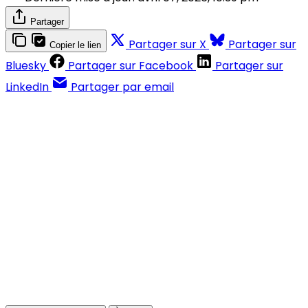
Partager
Partager sur X
Partager sur
Copier le lien
Bluesky
Partager sur Facebook
Partager sur
LinkedIn
Partager par email
Contenus réservés aux abonnés
S'abonner
Déjà abonné ?
Se connecter