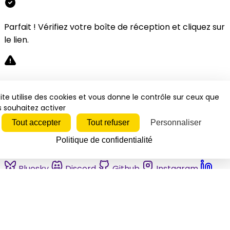
Parfait ! Vérifiez votre boîte de réception et cliquez sur
le lien.
Désolé, une erreur s'est produite. Veuillez réessayer.
ite utilise des cookies et vous donne le contrôle sur ceux que
 souhaitez activer
Fermer
Tout accepter
Tout refuser
Personnaliser
Politique de confidentialité
Bluesky
Discord
Github
Instagram
Linkedin
Mastodon
Pinterest
Reddit
Telegram
Threads
Tiktok
Whatsapp
Youtube
RSS