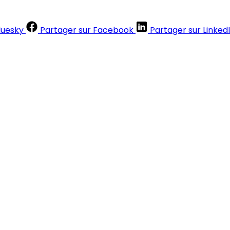
luesky
Partager sur Facebook
Partager sur Linked
Contenus réservés aux abonnés
S'abonner
Déjà abonné ?
Se connecter