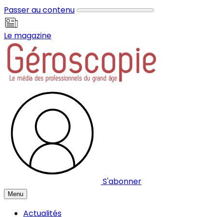
Panneau de gestion des cookies
Passer au contenu
Le magazine
S'abonner
Menu
Actualités