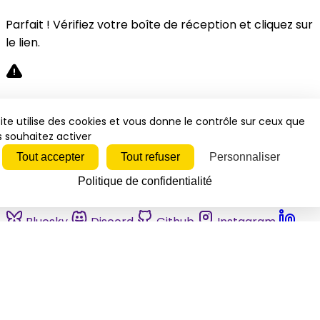
Parfait ! Vérifiez votre boîte de réception et cliquez sur
le lien.
Désolé, une erreur s'est produite. Veuillez réessayer.
ite utilise des cookies et vous donne le contrôle sur ceux que
 souhaitez activer
Fermer
Tout accepter
Tout refuser
Personnaliser
Politique de confidentialité
Bluesky
Discord
Github
Instagram
Linkedin
Mastodon
Pinterest
Reddit
Telegram
Threads
Tiktok
Whatsapp
Youtube
RSS
Actualités