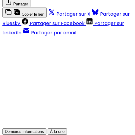
Partager
Partager sur X
Partager sur
Copier le lien
Bluesky
Partager sur Facebook
Partager sur
LinkedIn
Partager par email
Contenus réservés aux abonnés
S'abonner
Déjà abonné ?
Se connecter
Dernières informations
À la une