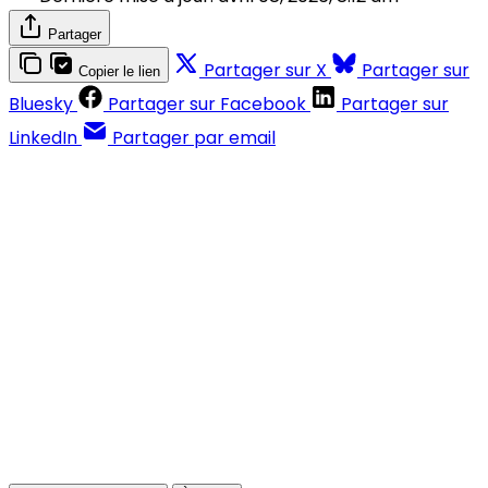
Partager
Partager sur X
Partager sur
Copier le lien
Bluesky
Partager sur Facebook
Partager sur
LinkedIn
Partager par email
Contenus réservés aux abonnés
S'abonner
Déjà abonné ?
Se connecter