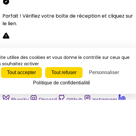
Parfait ! Vérifiez votre boîte de réception et cliquez sur
le lien.
Désolé, une erreur s'est produite. Veuillez réessayer.
ite utilise des cookies et vous donne le contrôle sur ceux que
 souhaitez activer
Fermer
Tout accepter
Tout refuser
Personnaliser
Politique de confidentialité
Bluesky
Discord
Github
Instagram
Linkedin
Mastodon
Pinterest
Reddit
Telegram
Threads
Tiktok
Whatsapp
Youtube
RSS