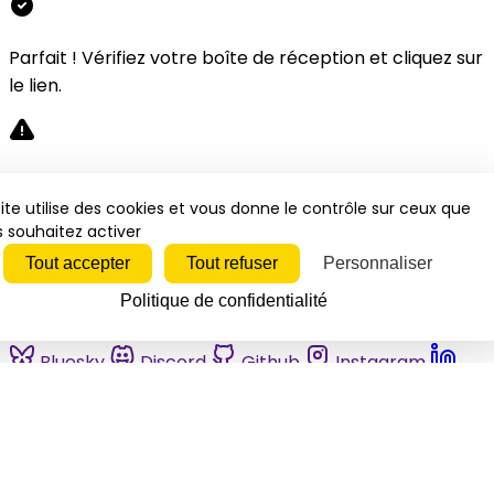
Parfait ! Vérifiez votre boîte de réception et cliquez sur
le lien.
Désolé, une erreur s'est produite. Veuillez réessayer.
ite utilise des cookies et vous donne le contrôle sur ceux que
 souhaitez activer
Fermer
Tout accepter
Tout refuser
Personnaliser
Politique de confidentialité
Bluesky
Discord
Github
Instagram
Linkedin
Mastodon
Pinterest
Reddit
Telegram
Threads
Tiktok
Whatsapp
Youtube
RSS