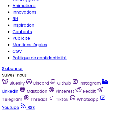
Animations
Innovations
RH
Inspiration
Contacts
Publicité
Mentions légales
CGV
Politique de confidentialité
S'abonner
Suivez-nous
Bluesky
Discord
Github
Instagram
Linkedin
Mastodon
Pinterest
Reddit
Telegram
Threads
Tiktok
Whatsapp
Youtube
RSS