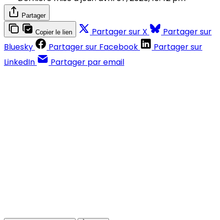
Partager
Partager sur X
Partager sur
Copier le lien
Bluesky
Partager sur Facebook
Partager sur
LinkedIn
Partager par email
Contenus réservés aux abonnés
S'abonner
Déjà abonné ?
Se connecter