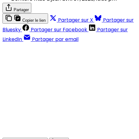
Partager
Partager sur X
Partager sur
Copier le lien
Bluesky
Partager sur Facebook
Partager sur
LinkedIn
Partager par email
Contenus réservés aux abonnés
S'abonner
Déjà abonné ?
Se connecter