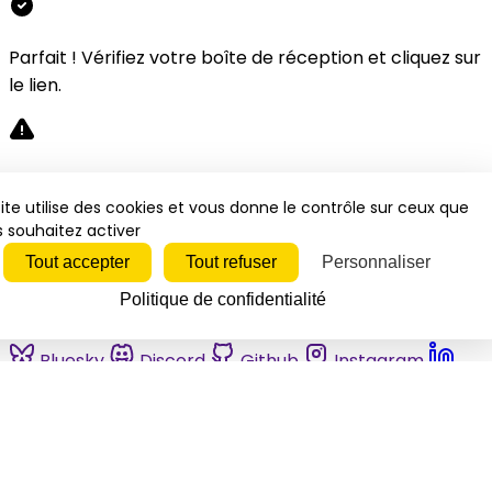
Parfait ! Vérifiez votre boîte de réception et cliquez sur
le lien.
Désolé, une erreur s'est produite. Veuillez réessayer.
ite utilise des cookies et vous donne le contrôle sur ceux que
 souhaitez activer
Fermer
Tout accepter
Tout refuser
Personnaliser
Politique de confidentialité
Bluesky
Discord
Github
Instagram
Linkedin
Mastodon
Pinterest
Reddit
Telegram
Threads
Tiktok
Whatsapp
Youtube
RSS