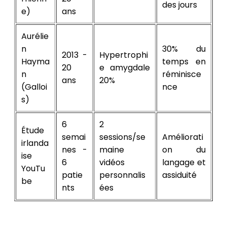
des jours
e)
ans
Aurélie
n
30% du
2013 -
Hypertrophi
Hayma
temps en
20
e amygdale
n
réminisce
ans
20%
(Galloi
nce
s)
6
2
Étude
semai
sessions/se
Améliorati
irlanda
nes -
maine
on du
ise
6
vidéos
langage et
YouTu
patie
personnalis
assiduité
be
nts
ées