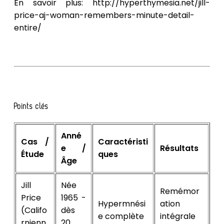
En savoir plus: http://hyperthymesia.net/jill-
price-aj-woman-remembers-minute-detail-
entire/
Points clés
Anné
Cas /
Caractéristi
e /
Résultats
Étude
ques
Âge
Jill
Née
Remémor
Price
1965 -
Hypermnési
ation
(Califo
dès
e complète
intégrale
rnienn
20