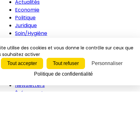
Actualités
Economie
Politique
Juridique
Soin/Hygiène
Animations
ite utilise des cookies et vous donne le contrôle sur ceux que
Innovations
 souhaitez activer
RH
Tout accepter
Tout refuser
Personnaliser
Inspirations
Vidéos
Politique de confidentialité
Newsletters
Événements
Vidéos
Interviews
Études/Dossiers
Politique
Juridique
Soin/hygiène