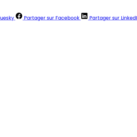
luesky
Partager sur Facebook
Partager sur Linked
Contenus réservés aux abonnés
S'abonner
Déjà abonné ?
Se connecter