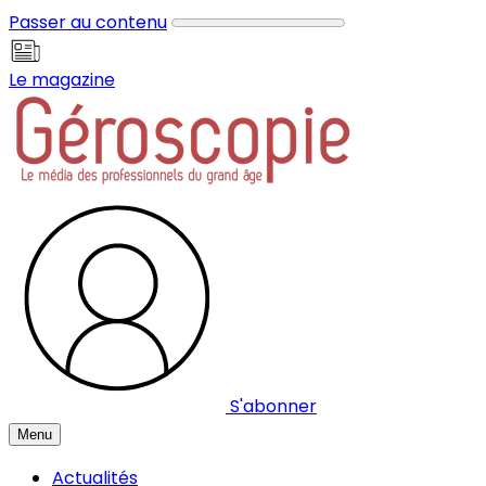
Panneau de gestion des cookies
Passer au contenu
Le magazine
S'abonner
Menu
Actualités