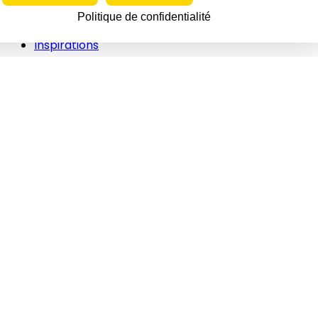
Innovations
Politique de confidentialité
RH
Inspirations
Vidéos
Newsletters
Événements
Vidéos
Interviews
Études/Dossiers
Politique
Juridique
Soin/hygiène
Animations
Innovations
RH
Inspiration
Contacts