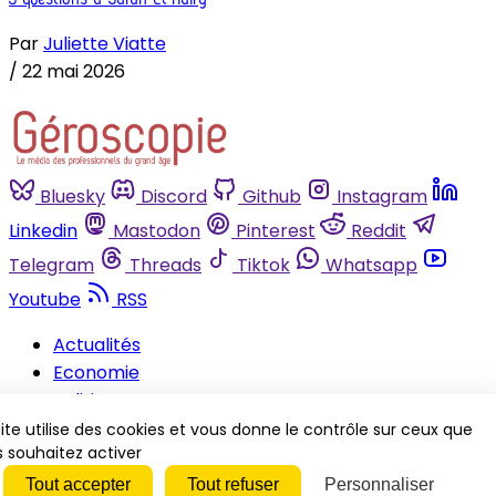
Par
Juliette Viatte
/
22 mai 2026
Bluesky
Discord
Github
Instagram
Linkedin
Mastodon
Pinterest
Reddit
Telegram
Threads
Tiktok
Whatsapp
Youtube
RSS
Actualités
Economie
Politique
Juridique
ite utilise des cookies et vous donne le contrôle sur ceux que
 souhaitez activer
Soin/Hygiène
Animations
Tout accepter
Tout refuser
Personnaliser