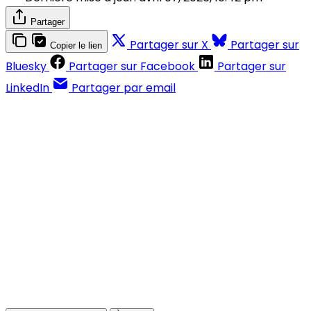
Partager
Partager sur X
Partager sur
Copier le lien
Bluesky
Partager sur Facebook
Partager sur
LinkedIn
Partager par email
Contenus réservés aux abonnés
S'abonner
Déjà abonné ?
Se connecter