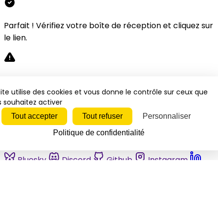
Parfait ! Vérifiez votre boîte de réception et cliquez sur
le lien.
Désolé, une erreur s'est produite. Veuillez réessayer.
ite utilise des cookies et vous donne le contrôle sur ceux que
 souhaitez activer
Fermer
Tout accepter
Tout refuser
Personnaliser
Politique de confidentialité
Bluesky
Discord
Github
Instagram
Linkedin
Mastodon
Pinterest
Reddit
Telegram
Threads
Tiktok
Whatsapp
Youtube
RSS