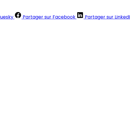
luesky
Partager sur Facebook
Partager sur Linked
Contenus réservés aux abonnés
S'abonner
Déjà abonné ?
Se connecter