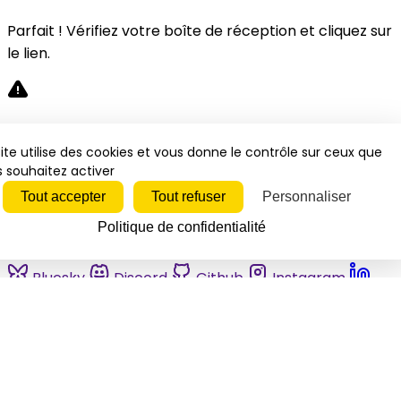
Parfait ! Vérifiez votre boîte de réception et cliquez sur
le lien.
Désolé, une erreur s'est produite. Veuillez réessayer.
ite utilise des cookies et vous donne le contrôle sur ceux que
 souhaitez activer
Fermer
Tout accepter
Tout refuser
Personnaliser
Politique de confidentialité
Bluesky
Discord
Github
Instagram
Linkedin
Mastodon
Pinterest
Reddit
Telegram
Threads
Tiktok
Whatsapp
Youtube
RSS
Actualités