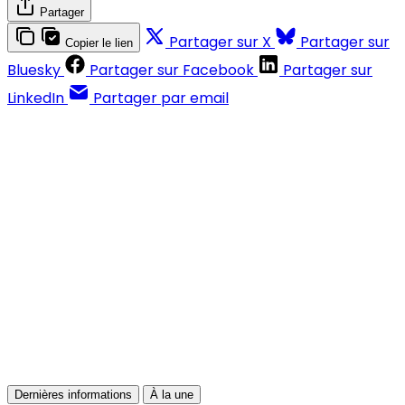
Partager
Partager sur X
Partager sur
Copier le lien
Bluesky
Partager sur Facebook
Partager sur
LinkedIn
Partager par email
Contenus réservés aux abonnés
S'abonner
Déjà abonné ?
Se connecter
Dernières informations
À la une