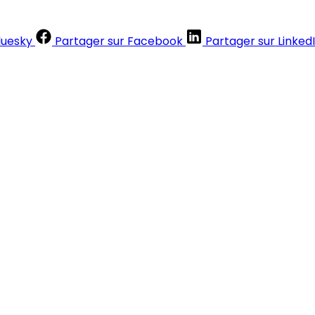
luesky
Partager sur Facebook
Partager sur Linked
Contenus réservés aux abonnés
S'abonner
Déjà abonné ?
Se connecter