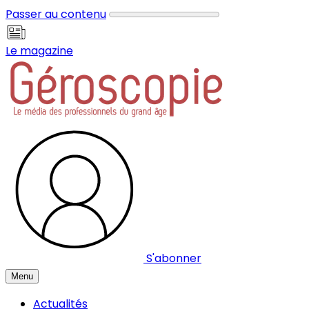
Panneau de gestion des cookies
Passer au contenu
Le magazine
S'abonner
Menu
Actualités