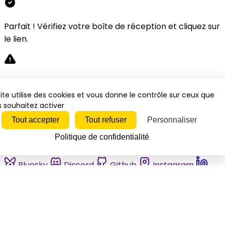
Parfait ! Vérifiez votre boîte de réception et cliquez sur
le lien.
Désolé, une erreur s'est produite. Veuillez réessayer.
ite utilise des cookies et vous donne le contrôle sur ceux que
 souhaitez activer
Fermer
Tout accepter
Tout refuser
Personnaliser
Politique de confidentialité
Bluesky
Discord
Github
Instagram
Linkedin
Mastodon
Pinterest
Reddit
Telegram
Threads
Tiktok
Whatsapp
Youtube
RSS