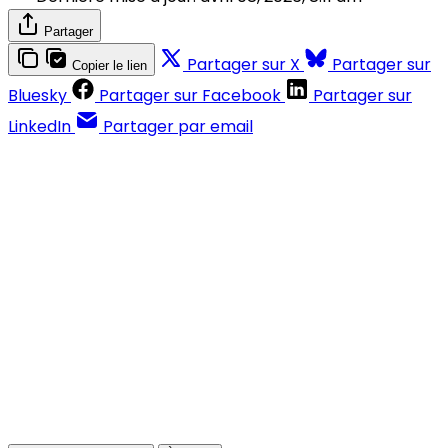
Partager
Partager sur X
Partager sur
Copier le lien
Bluesky
Partager sur Facebook
Partager sur
LinkedIn
Partager par email
Contenus réservés aux abonnés
S'abonner
Déjà abonné ?
Se connecter