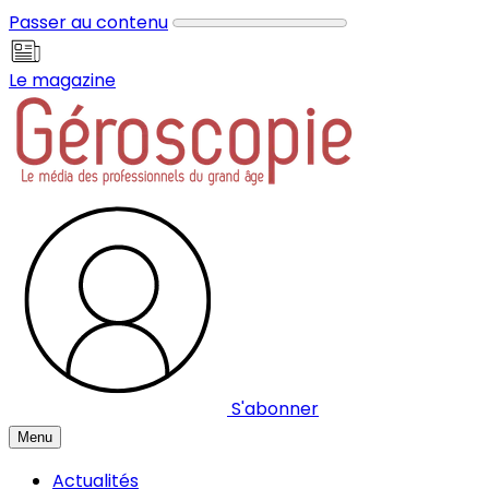
Panneau de gestion des cookies
Passer au contenu
Le magazine
S'abonner
Menu
Actualités