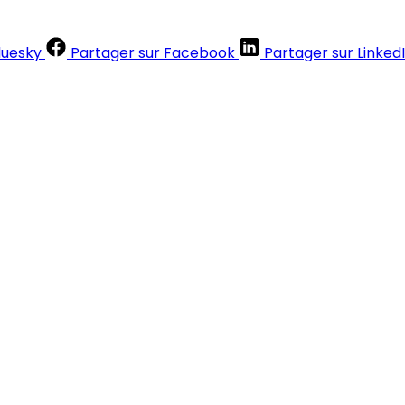
luesky
Partager sur Facebook
Partager sur Linked
Contenus réservés aux abonnés
S'abonner
Déjà abonné ?
Se connecter