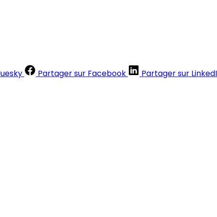
luesky
Partager sur Facebook
Partager sur Linked
Contenus réservés aux abonnés
S'abonner
Déjà abonné ?
Se connecter