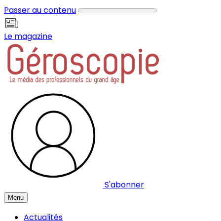
Panneau de gestion des cookies
Passer au contenu
Le magazine
S'abonner
Menu
Actualités