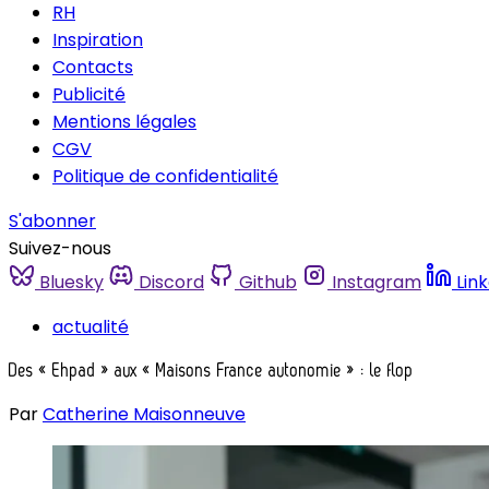
RH
Inspiration
Contacts
Publicité
Mentions légales
CGV
Politique de confidentialité
S'abonner
Suivez-nous
Bluesky
Discord
Github
Instagram
Lin
actualité
Des « Ehpad » aux « Maisons France autonomie » : le flop
Par
Catherine Maisonneuve