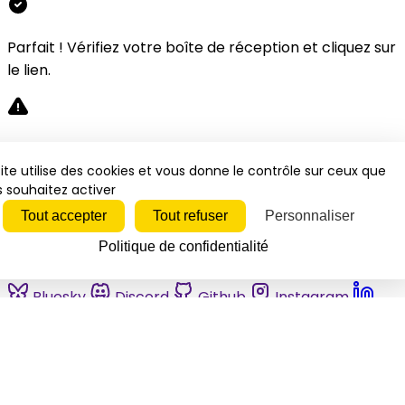
Parfait ! Vérifiez votre boîte de réception et cliquez sur
le lien.
Désolé, une erreur s'est produite. Veuillez réessayer.
ite utilise des cookies et vous donne le contrôle sur ceux que
 souhaitez activer
Fermer
Tout accepter
Tout refuser
Personnaliser
Politique de confidentialité
Bluesky
Discord
Github
Instagram
Linkedin
Mastodon
Pinterest
Reddit
Telegram
Threads
Tiktok
Whatsapp
Youtube
RSS