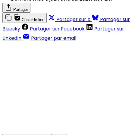
Partager
Partager sur X
Partager sur
Copier le lien
Bluesky
Partager sur Facebook
Partager sur
LinkedIn
Partager par email
Contenus réservés aux abonnés
S'abonner
Déjà abonné ?
Se connecter