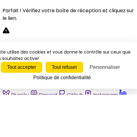
Parfait ! Vérifiez votre boîte de réception et cliquez sur
le lien.
Désolé, une erreur s'est produite. Veuillez réessayer.
ite utilise des cookies et vous donne le contrôle sur ceux que
 souhaitez activer
Fermer
Tout accepter
Tout refuser
Personnaliser
Politique de confidentialité
Bluesky
Discord
Github
Instagram
Linkedin
Mastodon
Pinterest
Reddit
Telegram
Threads
Tiktok
Whatsapp
Youtube
RSS
Actualités