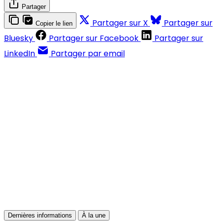
Partager
Partager sur X
Partager sur
Copier le lien
Bluesky
Partager sur Facebook
Partager sur
LinkedIn
Partager par email
Contenus réservés aux abonnés
S'abonner
Déjà abonné ?
Se connecter
Dernières informations
À la une