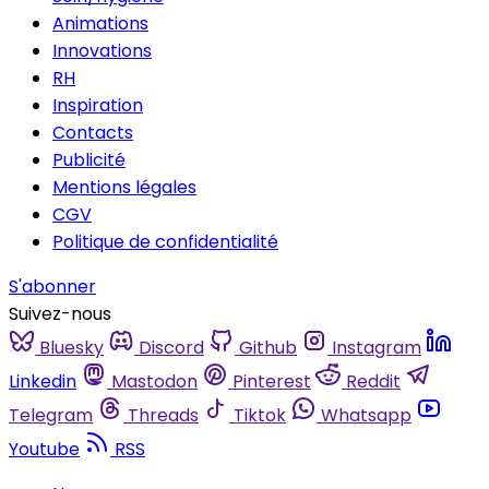
Animations
Innovations
RH
Inspiration
Contacts
Publicité
Mentions légales
CGV
Politique de confidentialité
S'abonner
Suivez-nous
Bluesky
Discord
Github
Instagram
Linkedin
Mastodon
Pinterest
Reddit
Telegram
Threads
Tiktok
Whatsapp
Youtube
RSS