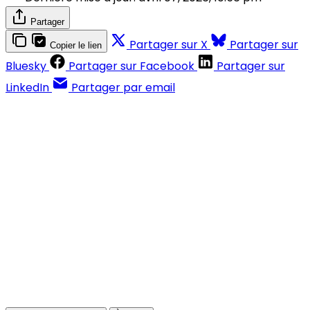
Partager
Partager sur X
Partager sur
Copier le lien
Bluesky
Partager sur Facebook
Partager sur
LinkedIn
Partager par email
Contenus réservés aux abonnés
S'abonner
Déjà abonné ?
Se connecter