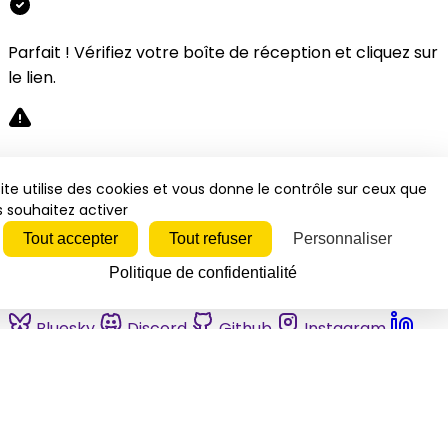
Parfait ! Vérifiez votre boîte de réception et cliquez sur
le lien.
Désolé, une erreur s'est produite. Veuillez réessayer.
ite utilise des cookies et vous donne le contrôle sur ceux que
 souhaitez activer
Fermer
Tout accepter
Tout refuser
Personnaliser
Politique de confidentialité
Bluesky
Discord
Github
Instagram
Linkedin
Mastodon
Pinterest
Reddit
Telegram
Threads
Tiktok
Whatsapp
Youtube
RSS