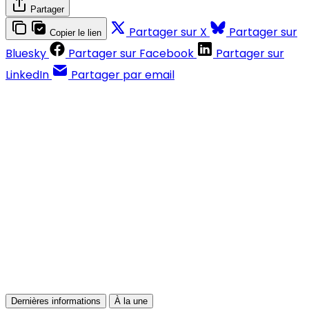
Partager
Partager sur X
Partager sur
Copier le lien
Bluesky
Partager sur Facebook
Partager sur
LinkedIn
Partager par email
Contenus réservés aux abonnés
S'abonner
Déjà abonné ?
Se connecter
Dernières informations
À la une