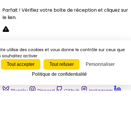
Parfait ! Vérifiez votre boîte de réception et cliquez sur
le lien.
Désolé, une erreur s'est produite. Veuillez réessayer.
ite utilise des cookies et vous donne le contrôle sur ceux que
 souhaitez activer
Fermer
Tout accepter
Tout refuser
Personnaliser
Politique de confidentialité
Bluesky
Discord
Github
Instagram
Linkedin
Mastodon
Pinterest
Reddit
Telegram
Threads
Tiktok
Whatsapp
Youtube
RSS
Actualités