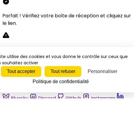
Parfait ! Vérifiez votre boîte de réception et cliquez sur
le lien.
Désolé, une erreur s'est produite. Veuillez réessayer.
ite utilise des cookies et vous donne le contrôle sur ceux que
 souhaitez activer
Fermer
Tout accepter
Tout refuser
Personnaliser
Politique de confidentialité
Bluesky
Discord
Github
Instagram
Linkedin
Mastodon
Pinterest
Reddit
Telegram
Threads
Tiktok
Whatsapp
Youtube
RSS