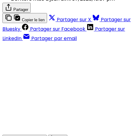
Partager
Partager sur X
Partager sur
Copier le lien
Bluesky
Partager sur Facebook
Partager sur
LinkedIn
Partager par email
Contenus réservés aux abonnés
S'abonner
Déjà abonné ?
Se connecter