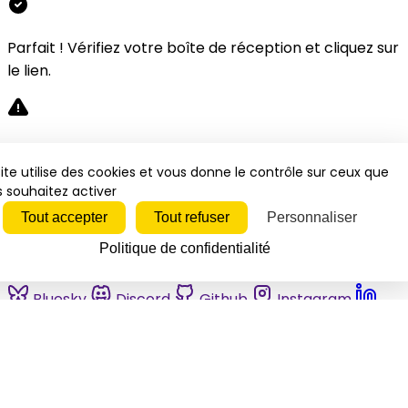
Parfait ! Vérifiez votre boîte de réception et cliquez sur
le lien.
Désolé, une erreur s'est produite. Veuillez réessayer.
ite utilise des cookies et vous donne le contrôle sur ceux que
 souhaitez activer
Fermer
Tout accepter
Tout refuser
Personnaliser
Politique de confidentialité
Bluesky
Discord
Github
Instagram
Linkedin
Mastodon
Pinterest
Reddit
Telegram
Threads
Tiktok
Whatsapp
Youtube
RSS