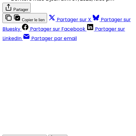
Partager
Partager sur X
Partager sur
Copier le lien
Bluesky
Partager sur Facebook
Partager sur
LinkedIn
Partager par email
Contenus réservés aux abonnés
S'abonner
Déjà abonné ?
Se connecter