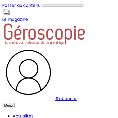
Panneau de gestion des cookies
Passer au contenu
Le magazine
S'abonner
Menu
Actualités