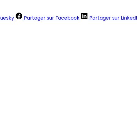
luesky
Partager sur Facebook
Partager sur Linked
Contenus réservés aux abonnés
S'abonner
Déjà abonné ?
Se connecter