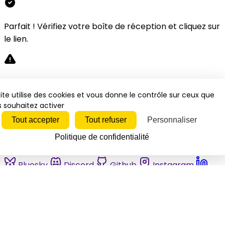
Parfait ! Vérifiez votre boîte de réception et cliquez sur
le lien.
Désolé, une erreur s'est produite. Veuillez réessayer.
ite utilise des cookies et vous donne le contrôle sur ceux que
 souhaitez activer
Fermer
Tout accepter
Tout refuser
Personnaliser
Politique de confidentialité
Bluesky
Discord
Github
Instagram
Linkedin
Mastodon
Pinterest
Reddit
Telegram
Threads
Tiktok
Whatsapp
Youtube
RSS