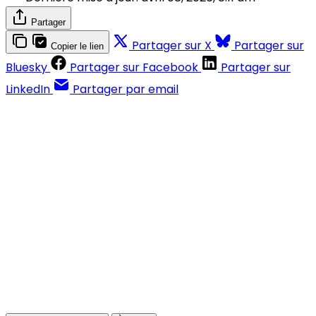
Partager
Partager sur X
Partager sur
Copier le lien
Bluesky
Partager sur Facebook
Partager sur
LinkedIn
Partager par email
Contenus réservés aux abonnés
S'abonner
Déjà abonné ?
Se connecter