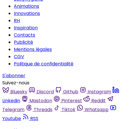
Animations
Innovations
RH
Inspiration
Contacts
Publicité
Mentions légales
CGV
Politique de confidentialité
S'abonner
Suivez-nous
Bluesky
Discord
Github
Instagram
Linkedin
Mastodon
Pinterest
Reddit
Telegram
Threads
Tiktok
Whatsapp
Youtube
RSS