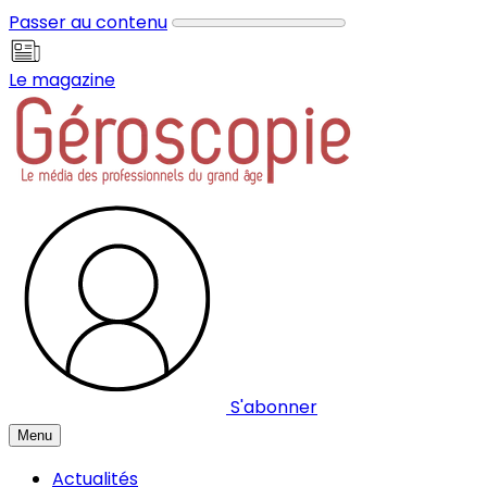
Panneau de gestion des cookies
Passer au contenu
Le magazine
S'abonner
Menu
Actualités