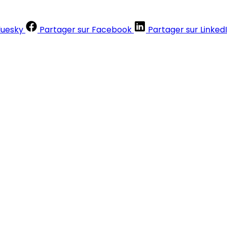
luesky
Partager sur Facebook
Partager sur Linked
Contenus réservés aux abonnés
S'abonner
Déjà abonné ?
Se connecter