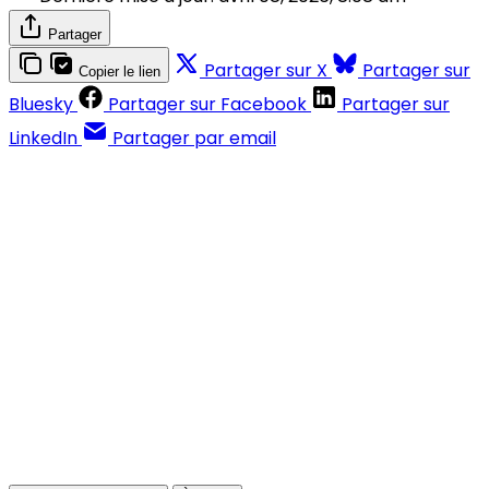
Partager
Partager sur X
Partager sur
Copier le lien
Bluesky
Partager sur Facebook
Partager sur
LinkedIn
Partager par email
Contenus réservés aux abonnés
S'abonner
Déjà abonné ?
Se connecter