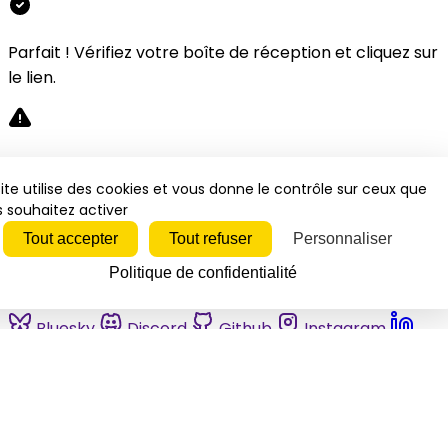
Parfait ! Vérifiez votre boîte de réception et cliquez sur
le lien.
Désolé, une erreur s'est produite. Veuillez réessayer.
ite utilise des cookies et vous donne le contrôle sur ceux que
 souhaitez activer
Fermer
Tout accepter
Tout refuser
Personnaliser
Politique de confidentialité
Bluesky
Discord
Github
Instagram
Linkedin
Mastodon
Pinterest
Reddit
Telegram
Threads
Tiktok
Whatsapp
Youtube
RSS