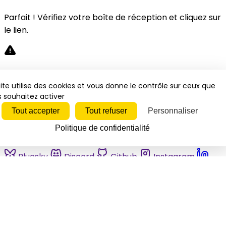
Parfait ! Vérifiez votre boîte de réception et cliquez sur
le lien.
Désolé, une erreur s'est produite. Veuillez réessayer.
ite utilise des cookies et vous donne le contrôle sur ceux que
 souhaitez activer
Fermer
Tout accepter
Tout refuser
Personnaliser
Politique de confidentialité
Bluesky
Discord
Github
Instagram
Linkedin
Mastodon
Pinterest
Reddit
Telegram
Threads
Tiktok
Whatsapp
Youtube
RSS
Actualités