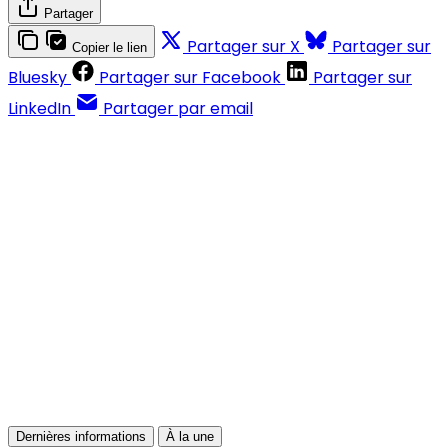
Partager
Partager sur X
Partager sur
Copier le lien
Bluesky
Partager sur Facebook
Partager sur
LinkedIn
Partager par email
Contenus réservés aux abonnés
S'abonner
Déjà abonné ?
Se connecter
Dernières informations
À la une