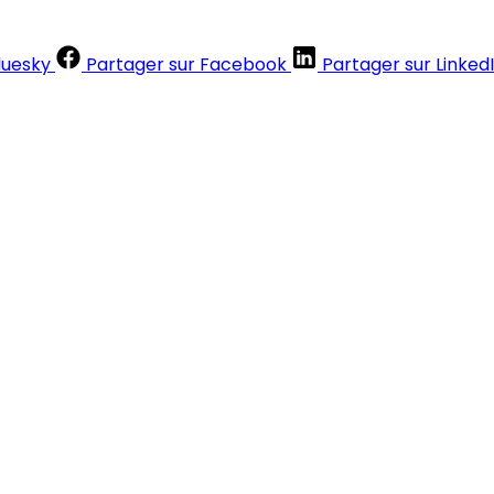
luesky
Partager sur Facebook
Partager sur Linked
Contenus réservés aux abonnés
S'abonner
Déjà abonné ?
Se connecter