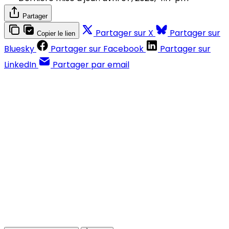
Partager
Partager sur X
Partager sur
Copier le lien
Bluesky
Partager sur Facebook
Partager sur
LinkedIn
Partager par email
Contenus réservés aux abonnés
S'abonner
Déjà abonné ?
Se connecter