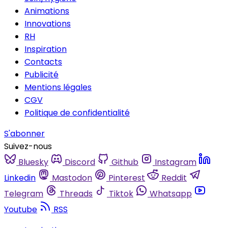
Animations
Innovations
RH
Inspiration
Contacts
Publicité
Mentions légales
CGV
Politique de confidentialité
S'abonner
Suivez-nous
Bluesky
Discord
Github
Instagram
Linkedin
Mastodon
Pinterest
Reddit
Telegram
Threads
Tiktok
Whatsapp
Youtube
RSS