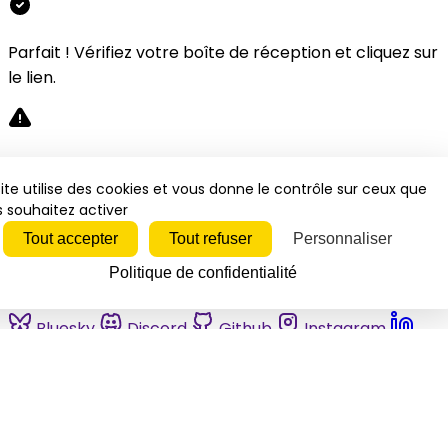
Parfait ! Vérifiez votre boîte de réception et cliquez sur
le lien.
Désolé, une erreur s'est produite. Veuillez réessayer.
ite utilise des cookies et vous donne le contrôle sur ceux que
 souhaitez activer
Fermer
Tout accepter
Tout refuser
Personnaliser
Politique de confidentialité
Bluesky
Discord
Github
Instagram
Linkedin
Mastodon
Pinterest
Reddit
Telegram
Threads
Tiktok
Whatsapp
Youtube
RSS